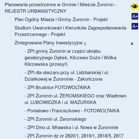
Planowanie przestrzenne w Gminie i Mieście Żuromin -
REJESTR URBANISTYCZNY
Plan Ogólny Miasta i Gminy Żuromin - Projekt
Studium Uwarunkowań i Kierunków Zagospodarowania
Przestrzennego - Projekt
Zintegrowane Plany Inwestycyjne
»
- ZPI gminy Żuromin w części obrębu
geodezyjnego Dębsk, Kliczewo Duże i Wólka
Kliczewska (przesył)
- ZPI dla obszaru przy ul. Lidzbarskiej i ul.
Działkowej w Żurominie - Zakończone
- ZPI Brudnice FOTOWOLTAIKA
- ZPI Żuromin ul. ŻEROMSKIEGO oraz Wiadrowo
ul. LUBOWIDZKA i ul. MAZURSKA
- Poniatowo i Franciszkowo - FOTOWOLTAIKA
- ZPI Żuromin ul. Żeromskiego
- ZPI Dino ul. Mławska i ul. Nowa w Żurominie
- ZPI Żuromin dz.nr 2820/1, 2819/1, 2818/5, 2817