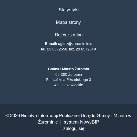
Statystyki
Mapa strony
Rejestr zmian
E-mail:
ugimz@zuromin.info
tel.
23 6572558, fax. 23 6572540
Gmina i Miasto Żuromin
09-300 Żuromin
Plac Józefa Piłsudskiego 3
woj. mazowieckie
© 2026
Biuletyn Informacji Publicznej Urzędu Gminy i Miasta w
Żurominie
|
system NowyBIP
zaloguj się