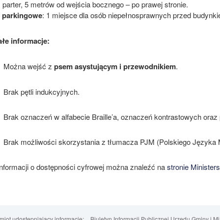
: parter, 5 metrów od wejścia bocznego – po prawej stronie.
a parkingowe
: 1 miejsce dla osób niepełnosprawnych przed budynki
łe informacje:
Można wejść z
psem asystującym i przewodnikiem
.
Brak pętli indukcyjnych.
Brak oznaczeń w alfabecie Braille’a, oznaczeń kontrastowych ora
Brak możliwości skorzystania z tłumacza PJM (Polskiego Języka 
informacji o dostępności cyfrowej można znaleźć na
stronie Minister
iot udostępniający informacje:
Biuletyn Informacji Publicznej Urzędu Gminy i M