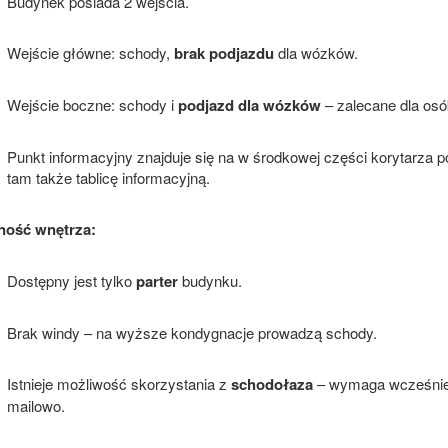
Budynek posiada 2 wejścia.
Wejście główne: schody,
brak podjazdu
dla wózków.
Wejście boczne: schody i
podjazd dla wózków
– zalecane dla osó
Punkt informacyjny znajduje się na w środkowej części korytarza 
tam także tablicę informacyjną.
ność wnętrza:
Dostępny jest tylko
parter
budynku.
Brak windy – na wyższe kondygnacje prowadzą schody.
Istnieje możliwość skorzystania z
schodołaza
– wymaga wcześniej
mailowo.