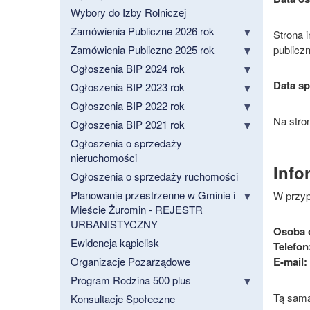
Wybory do Izby Rolniczej
Zamówienia Publiczne 2026 rok
Strona i
Zamówienia Publiczne 2025 rok
publicz
Ogłoszenia BIP 2024 rok
Data sp
Ogłoszenia BIP 2023 rok
Ogłoszenia BIP 2022 rok
Na stro
Ogłoszenia BIP 2021 rok
Ogłoszenia o sprzedaży
nieruchomości
Info
Ogłoszenia o sprzedaży ruchomości
Planowanie przestrzenne w Gminie i
W przyp
Mieście Żuromin - REJESTR
URBANISTYCZNY
Osoba 
Ewidencja kąpielisk
Telefon
Organizacje Pozarządowe
E-mail:
Program Rodzina 500 plus
Tą samą
Konsultacje Społeczne