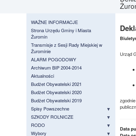
Żuro
WAŻNE INFORMACJE
Dekl
Strona Urzędu Gminy i Miasta
Żuromin
Biulety
Transmisje z Sesji Rady Miejskiej w
Żurominie
Urząd G
ALARM POGODOWY
Archiwum BIP 2004-2014
Aktualności
Budżet Obywatelski 2021
Budżet Obywatelski 2020
Budżet Obywatelski 2019
zgodnie 
publicz
Spisy Powszechne
SZKODY ROLNICZE
RODO
Data pu
Wybory
Data ost