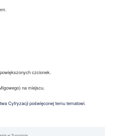
em.
z powiększonych czcionek.
Migowego) na miejscu.
stwa Cyfryzacji poświęconej temu tematowi.
iasta w Żurominie