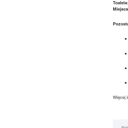
Toaleta
Miejsc
Pozosta
Więcej 
Podm