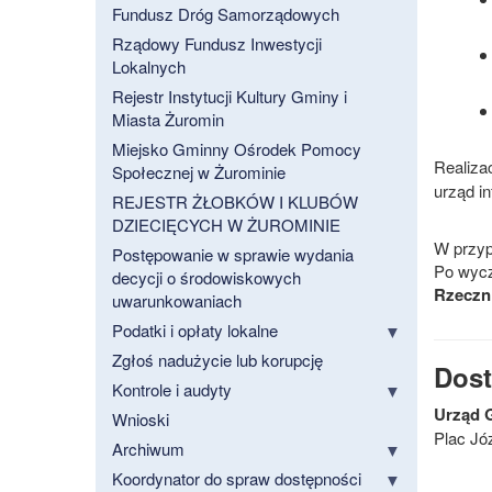
Fundusz Dróg Samorządowych
Rządowy Fundusz Inwestycji
Lokalnych
Rejestr Instytucji Kultury Gminy i
Miasta Żuromin
Miejsko Gminny Ośrodek Pomocy
Realiza
Społecznej w Żurominie
urząd in
REJESTR ŻŁOBKÓW I KLUBÓW
DZIECIĘCYCH W ŻUROMINIE
W przyp
Postępowanie w sprawie wydania
Po wycz
decycji o środowiskowych
Rzeczn
uwarunkowaniach
Podatki i opłaty lokalne
Zgłoś nadużycie lub korupcję
Dost
Kontrole i audyty
Urząd G
Wnioski
Plac Jó
Archiwum
Koordynator do spraw dostępności