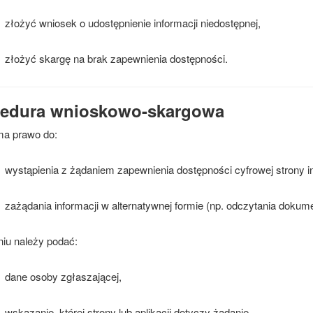
złożyć wniosek o udostępnienie informacji niedostępnej,
złożyć skargę na brak zapewnienia dostępności.
edura wnioskowo-skargowa
a prawo do:
wystąpienia z żądaniem zapewnienia dostępności cyfrowej strony int
zażądania informacji w alternatywnej formie (np. odczytania dokume
iu należy podać:
dane osoby zgłaszającej,
wskazanie, której strony lub aplikacji dotyczy żądanie,