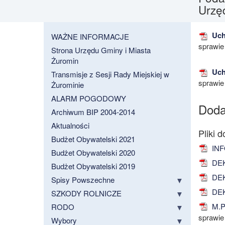
Urzę
Uchw
WAŻNE INFORMACJE
sprawie
Strona Urzędu Gminy i Miasta
Żuromin
Uchw
Transmisje z Sesji Rady Miejskiej w
sprawie
Żurominie
ALARM POGODOWY
Doda
Archiwum BIP 2004-2014
Aktualności
Budżet Obywatelski 2021
INF
Budżet Obywatelski 2020
DEK
Budżet Obywatelski 2019
DEK
Spisy Powszechne
DEK
SZKODY ROLNICZE
M.P.
RODO
sprawie
Wybory