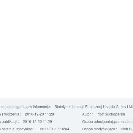
iot udostępniający informacje:
Biuletyn Informacji Publicznej Urzędu Gminy i M
 stworzenia :
2016-12-20 11:29
Autor :
Piotr Suchoparski
 publikacji :
2016-12-20 11:29
Osoba udostępniająca na stroni
 ostatniej modyfikacji :
2017-01-17 10:04
Osoba modyfikująca :
Piotr S