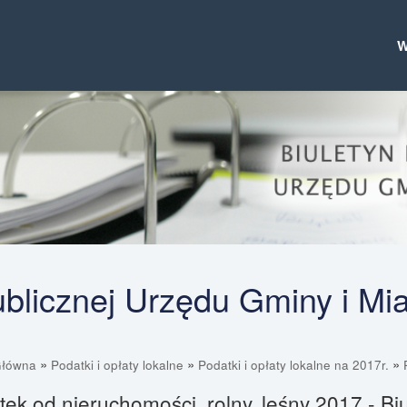
Publicznej Urzędu Gminy i Mi
»
»
»
Główna
Podatki i opłaty lokalne
Podatki i opłaty lokalne na 2017r.
ek od nieruchomości, rolny, leśny 2017 - Biu