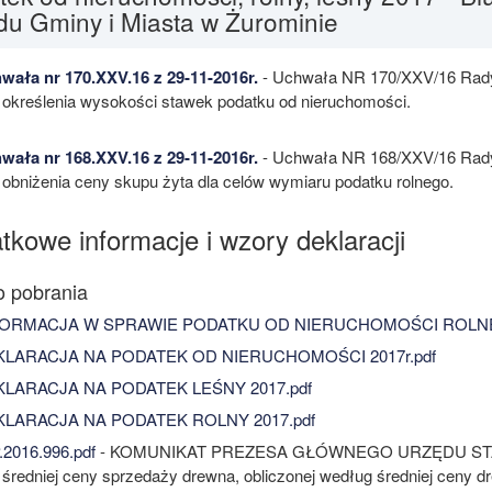
du Gminy i Miasta w Żurominie
ała nr 170.XXV.16 z 29-11-2016r.
- Uchwała NR 170/XXV/16 Rady M
 określenia wysokości stawek podatku od nieruchomości.
ała nr 168.XXV.16 z 29-11-2016r.
- Uchwała NR 168/XXV/16 Rady M
 obniżenia ceny skupu żyta dla celów wymiaru podatku rolnego.
tkowe informacje i wzory deklaracji
ORMACJA W SPRAWIE PODATKU OD NIERUCHOMOŚCI ROLNE
LARACJA NA PODATEK OD NIERUCHOMOŚCI 2017r.pdf
LARACJA NA PODATEK LEŚNY 2017.pdf
LARACJA NA PODATEK ROLNY 2017.pdf
2016.996.pdf
- KOMUNIKAT PREZESA GŁÓWNEGO URZĘDU STATYST
 średniej ceny sprzedaży drewna, obliczonej według średniej ceny 