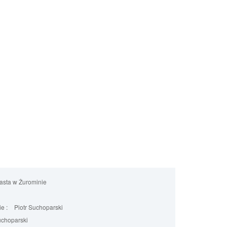
iasta w Żurominie
e :
Piotr Suchoparski
uchoparski