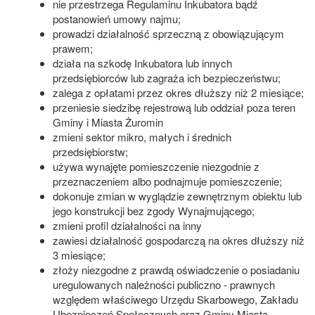
nie przestrzega Regulaminu Inkubatora bądź
postanowień umowy najmu;
prowadzi działalność sprzeczną z obowiązującym
prawem;
działa na szkodę Inkubatora lub innych
przedsiębiorców lub zagraża ich bezpieczeństwu;
zalega z opłatami przez okres dłuższy niż 2 miesiące;
przeniesie siedzibę rejestrową lub oddział poza teren
Gminy i Miasta Żuromin
zmieni sektor mikro, małych i średnich
przedsiębiorstw;
używa wynajęte pomieszczenie niezgodnie z
przeznaczeniem albo podnajmuje pomieszczenie;
dokonuje zmian w wyglądzie zewnętrznym obiektu lub
jego konstrukcji bez zgody Wynajmującego;
zmieni profil działalności na inny
zawiesi działalność gospodarczą na okres dłuższy niż
3 miesiące;
złoży niezgodne z prawdą oświadczenie o posiadaniu
uregulowanych należności publiczno - prawnych
względem właściwego Urzędu Skarbowego, Zakładu
Ubezpieczeń Społecznych oraz Gminy Miasta