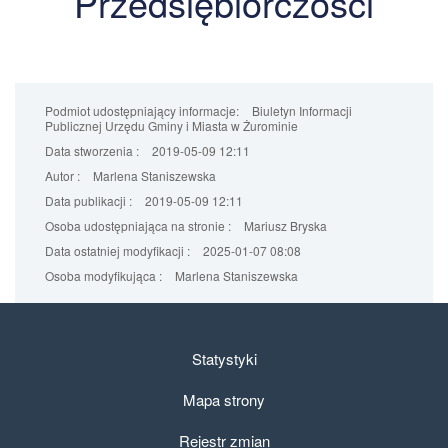
Przedsiębiorczości
Podmiot udostępniający informacje:
Biuletyn Informacji
Publicznej Urzędu Gminy i Miasta w Żurominie
Data stworzenia :
2019-05-09 12:11
Autor :
Marlena Staniszewska
Data publikacji :
2019-05-09 12:11
Osoba udostępniająca na stronie :
Mariusz Bryska
Data ostatniej modyfikacji :
2025-01-07 08:08
Osoba modyfikująca :
Marlena Staniszewska
Statystyki
Mapa strony
Rejestr zmian