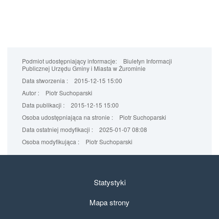
Podmiot udostępniający informacje:
Biuletyn Informacji
Publicznej Urzędu Gminy i Miasta w Żurominie
Data stworzenia :
2015-12-15 15:00
Autor :
Piotr Suchoparski
Data publikacji :
2015-12-15 15:00
Osoba udostępniająca na stronie :
Piotr Suchoparski
Data ostatniej modyfikacji :
2025-01-07 08:08
Osoba modyfikująca :
Piotr Suchoparski
Statystyki
Mapa strony