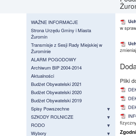
Żuro
Uchw
WAŻNE INFORMACJE
w spraw
Strona Urzędu Gminy i Miasta
Żuromin
Uch
Transmisje z Sesji Rady Miejskiej w
zmienia
Żurominie
ALARM POGODOWY
Doda
Archiwum BIP 2004-2014
Aktualności
Budżet Obywatelski 2021
DEK
Budżet Obywatelski 2020
DEK
Budżet Obywatelski 2019
DEK
Spisy Powszechne
INF
SZKODY ROLNICZE
fizyczn
RODO
Zgodnie
Wybory