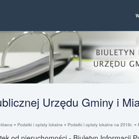
Publicznej Urzędu Gminy i Mi
»
»
»
Główna
Podatki i opłaty lokalne
Podatki i opłaty lokalne na 2016r.
ek od nieruchomości - Biuletyn Informacji P