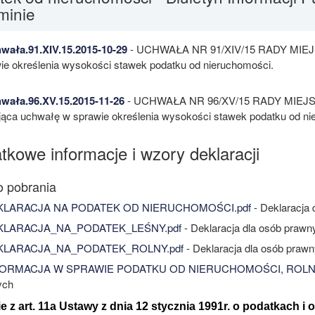
minie
ała.91.XIV.15.2015-10-29
- UCHWAŁA NR 91/XIV/15 RADY MIEJSK
ie określenia wysokości stawek podatku od nieruchomości.
wała.96.XV.15.2015-11-26
- UCHWAŁA NR 96/XV/15 RADY MIEJSKIE
jąca uchwałę w sprawie określenia wysokości stawek podatku od ni
tkowe informacje i wzory deklaracji
LARACJA NA PODATEK OD NIERUCHOMOŚCI.pdf
- Deklaracja
LARACJA_NA_PODATEK_LEŚNY.pdf
- Deklaracja dla osób prawn
LARACJA_NA_PODATEK_ROLNY.pdf
- Deklaracja dla osób praw
ORMACJA W SPRAWIE PODATKU OD NIERUCHOMOŚCI, ROLN
ych
 z art. 11a Ustawy z dnia 12 stycznia 1991r. o podatkach i 