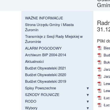
Gmin
WAŻNE INFORMACJE
Radn
Strona Urzędu Gminy i Miasta
31.1
Żuromin
Transmisje z Sesji Rady Miejskiej w
Żurominie
Bies
ALARM POGODOWY
Archiwum BIP 2004-2014
Bud
Aktualności
Buk
Budżet Obywatelski 2021
Jarz
Budżet Obywatelski 2020
Jarz
Budżet Obywatelski 2019
Lewi
Spisy Powszechne
Lewi
SZKODY ROLNICZE
Łuc
RODO
Łuc
Wybory