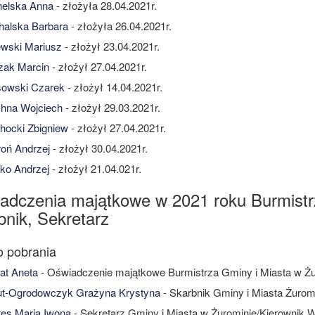
elska Anna
- złożyła 28.04.2021r.
alska Barbara
- złożyła 26.04.2021r.
wski Mariusz
- złożył 23.04.2021r.
zak Marcin
- złożył 27.04.2021r.
owski Czarek
- złożył 14.04.2021r.
hna Wojciech
- złożył 29.03.2021r.
ocki Zbigniew
- złożył 27.04.2021r.
oń Andrzej
- złożył 30.04.2021r.
ko Andrzej
- złożył 21.04.021r.
adczenia majątkowe w 2021 roku Burmistrz
bnik, Sekretarz
at Aneta
- Oświadczenie majątkowe Burmistrza Gminy i Miasta w Żu
t-Ogrodowczyk Grażyna Krystyna
- Skarbnik Gminy i Miasta Żurom
es Maria Iwona
- Sekretarz Gminy i Miasta w Żurominie/Kierownik 