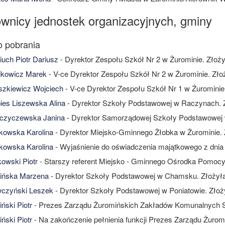
ownicy jednostek organizacyjnych, gminy
uch Piotr Dariusz
- Dyrektor Zespołu Szkół Nr 2 w Żurominie. Złoży
ikowicz Marek
- V-ce Dyrektor Zespołu Szkół Nr 2 w Żurominie. Zło
zkiewicz Wojciech
- V-ce Dyrektor Zespołu Szkół Nr 1 w Żurominie
es Liszewska Alina
- Dyrektor Szkoły Podstawowej w Raczynach. 
czyczewska Janina
- Dyrektor Samorządowej Szkoły Podstawowej 
owska Karolina
- Dyrektor Miejsko-Gminnego Żłobka w Żurominie. 
owska Karolina
- Wyjaśnienie do oświadczenia majątkowego z dnia
owski Piotr
- Starszy referent Miejsko - Gminnego Ośrodka Pomocy
ińska Marzena
- Dyrektor Szkoły Podstawowej w Chamsku. Złożyła
czyński Leszek
- Dyrektor Szkoły Podstawowej w Poniatowie. Złoż
ński Piotr
- Prezes Zarządu Żuromińskich Zakładów Komunalnych Sp
ński Piotr
- Na zakończenie pełnienia funkcji Prezes Zarządu Żuro