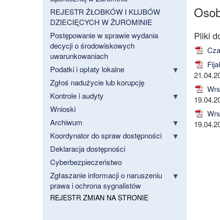
Osob
REJESTR ŻŁOBKÓW I KLUBÓW
DZIECIĘCYCH W ŻUROMINIE
Postępowanie w sprawie wydania
decycji o środowiskowych
Czap
uwarunkowaniach
Fija
Podatki i opłaty lokalne
21.04.2
Zgłoś nadużycie lub korupcję
Wnu
Kontrole i audyty
19.04.2
Wnioski
Wnu
Archiwum
19.04.2
Koordynator do spraw dostępności
Deklaracja dostępności
Cyberbezpieczeństwo
Zgłaszanie informacji o naruszeniu
prawa i ochrona sygnalistów
REJESTR ZMIAN NA STRONIE