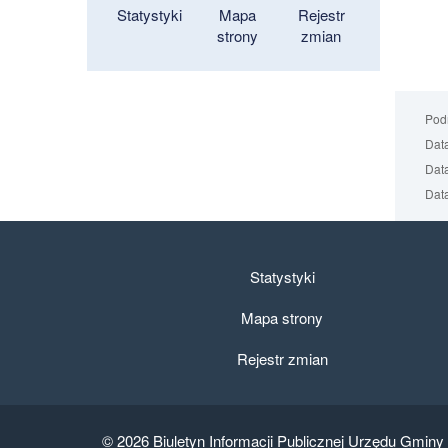
Statystyki
Mapa
Rejestr
strony
zmian
Podm
Data
Data
Data
Statystyki
Mapa strony
Rejestr zmian
© 2026
Biuletyn Informacji Publicznej Urzędu Gminy