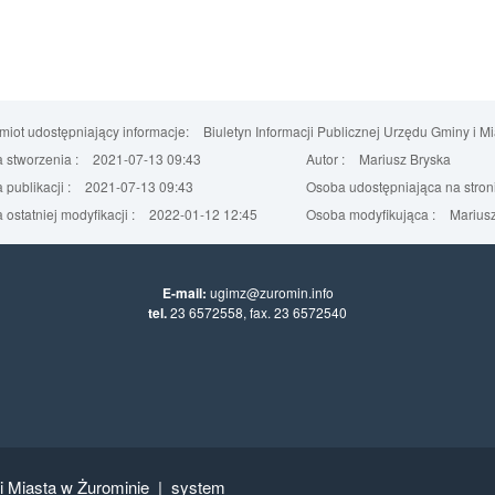
iot udostępniający informacje:
Biuletyn Informacji Publicznej Urzędu Gminy i M
 stworzenia :
2021-07-13 09:43
Autor :
Mariusz Bryska
 publikacji :
2021-07-13 09:43
Osoba udostępniająca na stroni
 ostatniej modyfikacji :
2022-01-12 12:45
Osoba modyfikująca :
Mariusz
E-mail:
ugimz@zuromin.info
tel.
23 6572558, fax. 23 6572540
 i Miasta w Żurominie
|
system