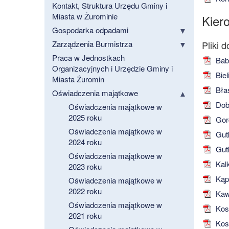
Kontakt, Struktura Urzędu Gminy i
Miasta w Żurominie
Kier
Gospodarka odpadami
Zarządzenia Burmistrza
Praca w Jednostkach
Babi
Organizacyjnych i Urzędzie Gminy i
Biel
Miasta Żuromin
Błas
Oświadczenia majątkowe
Dobi
Oświadczenia majątkowe w
2025 roku
Gor
Oświadczenia majątkowe w
Gutk
2024 roku
Gutk
Oświadczenia majątkowe w
Kalk
2023 roku
Kąp
Oświadczenia majątkowe w
2022 roku
Kaw
Oświadczenia majątkowe w
Kosi
2021 roku
Kosi