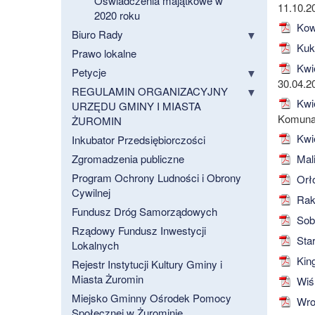
Oświadczenia majątkowe w
11.10.2
2020 roku
Kow
Biuro Rady
Kuk
Prawo lokalne
Kwie
Petycje
30.04.2
REGULAMIN ORGANIZACYJNY
Kwie
URZĘDU GMINY I MIASTA
Komunal
ŻUROMIN
Kwie
Inkubator Przedsiębiorczości
Zgromadzenia publiczne
Mali
Program Ochrony Ludności i Obrony
Orł
Cywilnej
Rak
Fundusz Dróg Samorządowych
Sob
Rządowy Fundusz Inwestycji
Star
Lokalnych
King
Rejestr Instytucji Kultury Gminy i
Miasta Żuromin
Wiśn
Miejsko Gminny Ośrodek Pomocy
Wro
Społecznej w Żurominie