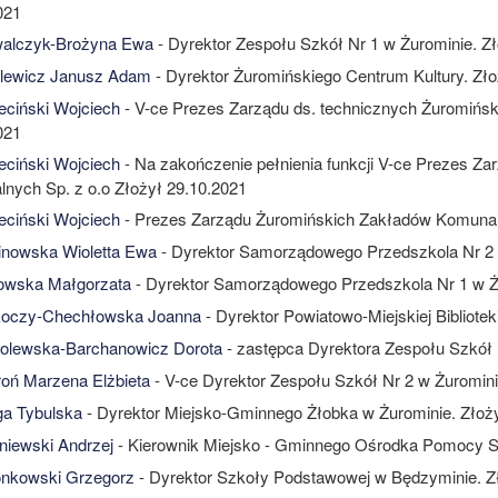
021
alczyk-Brożyna Ewa
- Dyrektor Zespołu Szkół Nr 1 w Żurominie. Z
lewicz Janusz Adam
- Dyrektor Żuromińskiego Centrum Kultury. Zło
ciński Wojciech
- V-ce Prezes Zarządu ds. technicznych Żuromińs
021
ciński Wojciech
- Na zakończenie pełnienia funkcji V-ce Prezes Z
nych Sp. z o.o Złożył 29.10.2021
ciński Wojciech
- Prezes Zarządu Żuromińskich Zakładów Komunaln
nowska Wioletta Ewa
- Dyrektor Samorządowego Przedszkola Nr 2 
owska Małgorzata
- Dyrektor Samorządowego Przedszkola Nr 1 w Żu
oczy-Chechłowska Joanna
- Dyrektor Powiatowo-Miejskiej Bibliote
olewska-Barchanowicz Dorota
- zastępca Dyrektora Zespołu Szkół 
oń Marzena Elżbieta
- V-ce Dyrektor Zespołu Szkół Nr 2 w Żuromini
a Tybulska
- Dyrektor Miejsko-Gminnego Żłobka w Żurominie. Złoż
iewski Andrzej
- Kierownik Miejsko - Gminnego Ośrodka Pomocy Sp
nkowski Grzegorz
- Dyrektor Szkoły Podstawowej w Będzyminie. Z