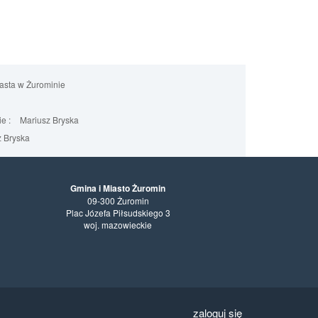
iasta w Żurominie
e :
Mariusz Bryska
 Bryska
Gmina i Miasto Żuromin
09-300 Żuromin
Plac Józefa Piłsudskiego 3
woj. mazowieckie
zaloguj się