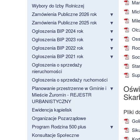
Man
Wybory do Izby Rolniczej
Mich
Zamówienia Publiczne 2026 rok
Mile
Zamówienia Publiczne 2025 rok
Olc
Ogłoszenia BIP 2024 rok
Oss
Ogłoszenia BIP 2023 rok
Ogłoszenia BIP 2022 rok
Roc
Ogłoszenia BIP 2021 rok
Soch
Ogłoszenia o sprzedaży
Star
nieruchomości
Sup
Ogłoszenia o sprzedaży ruchomości
Oświ
Planowanie przestrzenne w Gminie i
Mieście Żuromin - REJESTR
Skar
URBANISTYCZNY
Ewidencja kąpielisk
Organizacje Pozarządowe
Goli
Program Rodzina 500 plus
Siku
Konsultacje Społeczne
Kort