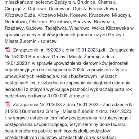
mieszkańcami sołectw: Będzymin, Brudnice, Chamsk,
Cierpigórz, Dąbrowa, Dąbrowice, Dębsk, Franciszkowo,
Kliczewo Duże, Kliczewo Małe, Kosewo, Kruszewo, Młudzyn,
Nadratowo, Olszewo, Poniatowo, Raczyny, Rozwozin,
Rzężawy, Sadowo, Tadajówka, Wiadrowo, Wólka Kliczewska w
sprawie zmiany statutów jednostek pomocniczych Gminy i
Miasta Żuromin - sołectw
Zarządzenie nr 15/2023 z dnia 19.01.2023.pdf
- Zarządzenie
Nr 15/2023 Burmistrza Gminy i Miasta Żuromin z dnia
19.01.2023 r. w sprawie upoważnienia kierowników jednostek
organizacyjnych do zaciągania w 2023r. zobowiązań z tytułu
umów, których realizacja w roku budżetowym i w latach
następnych jest niezbędna do zapewnienia ciągłości działania
jednostki i z których wynikające płatności wykraczają poza rok
budżetowy do kwoty 3 000 000 zł rocznie.
Zarządzenie Nr 21/2023 z dnia 19.01.2023
- Zarządzenie Nr
21/2023 Burmistrza Gminy i Miasta Żuromin z dnia 19.01.2023
r. w sprawie ustalenia terminów postępowania rekrutacyjnego i
postępowania uzupełniającego, w tym terminy do składania
dokumentów do publicznych przedszkoli, oddziałów
przedszkolnych i punktów przedszkolnych w szkołach