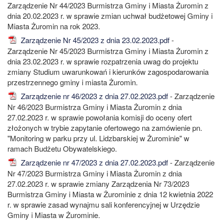
Zarządzenie Nr 44/2023 Burmistrza Gminy i Miasta Żuromin z
dnia 20.02.2023 r. w sprawie zmian uchwał budżetowej Gminy i
Miasta Żuromin na rok 2023.
Zarządzenie Nr 45/2023 z dnia 23.02.2023.pdf
-
Zarządzenie Nr 45/2023 Burmistrza Gminy i Miasta Żuromin z
dnia 23.02.2023 r. w sprawie rozpatrzenia uwag do projektu
zmiany Studium uwarunkowań i kierunków zagospodarowania
przestrzennego gminy i miasta Żuromin.
Zarządzenie nr 46/2023 z dnia 27.02.2023.pdf
- Zarządzenie
Nr 46/2023 Burmistrza Gminy i Miasta Żuromin z dnia
27.02.2023 r. w sprawie powołania komisji do oceny ofert
złożonych w trybie zapytanie ofertowego na zamówienie pn.
"Monitoring w parku przy ul. Lidzbarskiej w Żurominie" w
ramach Budżetu Obywatelskiego.
Zarządzenie nr 47/2023 z dnia 27.02.2023.pdf
- Zarządzenie
Nr 47/2023 Burmistrza Gminy i Miasta Żuromin z dnia
27.02.2023 r. w sprawie zmiany Zarządzenia Nr 73/2023
Burmistrza Gminy i Miasta w Żurominie z dnia 12 kwietnia 2022
r. w sprawie zasad wynajmu sali konferencyjnej w Urzędzie
Gminy i Miasta w Żurominie.