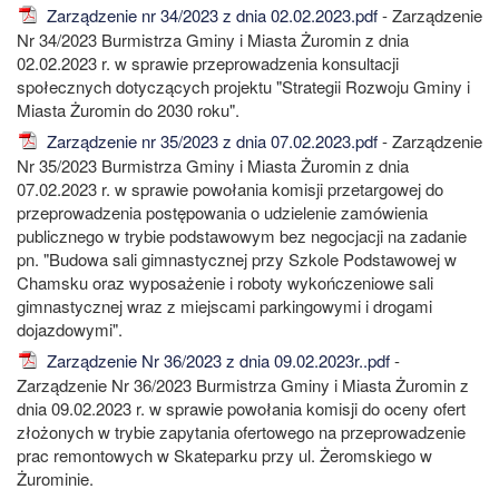
Zarządzenie nr 34/2023 z dnia 02.02.2023.pdf
- Zarządzenie
Nr 34/2023 Burmistrza Gminy i Miasta Żuromin z dnia
02.02.2023 r. w sprawie przeprowadzenia konsultacji
społecznych dotyczących projektu "Strategii Rozwoju Gminy i
Miasta Żuromin do 2030 roku".
Zarządzenie nr 35/2023 z dnia 07.02.2023.pdf
- Zarządzenie
Nr 35/2023 Burmistrza Gminy i Miasta Żuromin z dnia
07.02.2023 r. w sprawie powołania komisji przetargowej do
przeprowadzenia postępowania o udzielenie zamówienia
publicznego w trybie podstawowym bez negocjacji na zadanie
pn. "Budowa sali gimnastycznej przy Szkole Podstawowej w
Chamsku oraz wyposażenie i roboty wykończeniowe sali
gimnastycznej wraz z miejscami parkingowymi i drogami
dojazdowymi".
Zarządzenie Nr 36/2023 z dnia 09.02.2023r..pdf
-
Zarządzenie Nr 36/2023 Burmistrza Gminy i Miasta Żuromin z
dnia 09.02.2023 r. w sprawie powołania komisji do oceny ofert
złożonych w trybie zapytania ofertowego na przeprowadzenie
prac remontowych w Skateparku przy ul. Żeromskiego w
Żurominie.