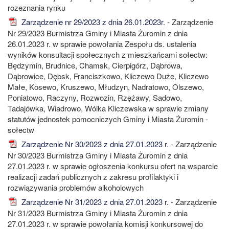
rozeznania rynku
Zarządzenie nr 29/2023 z dnia 26.01.2023r.
- Zarządzenie
Nr 29/2023 Burmistrza Gminy i Miasta Żuromin z dnia
26.01.2023 r. w sprawie powołania Zespołu ds. ustalenia
wyników konsultacji społecznych z mieszkańcami sołectw:
Będzymin, Brudnice, Chamsk, Cierpigórz, Dąbrowa,
Dąbrowice, Dębsk, Franciszkowo, Kliczewo Duże, Kliczewo
Małe, Kosewo, Kruszewo, Młudzyn, Nadratowo, Olszewo,
Poniatowo, Raczyny, Rozwozin, Rzężawy, Sadowo,
Tadajówka, Wiadrowo, Wólka Kliczewska w sprawie zmiany
statutów jednostek pomocniczych Gminy i Miasta Żuromin -
sołectw
Zarządzenie Nr 30/2023 z dnia 27.01.2023 r.
- Zarządzenie
Nr 30/2023 Burmistrza Gminy i Miasta Żuromin z dnia
27.01.2023 r. w sprawie ogłoszenia konkursu ofert na wsparcie
realizacji zadań publicznych z zakresu profilaktyki i
rozwiązywania problemów alkoholowych
Zarządzenie Nr 31/2023 z dnia 27.01.2023 r.
- Zarządzenie
Nr 31/2023 Burmistrza Gminy i Miasta Żuromin z dnia
27.01.2023 r. w sprawie powołania komisji konkursowej do