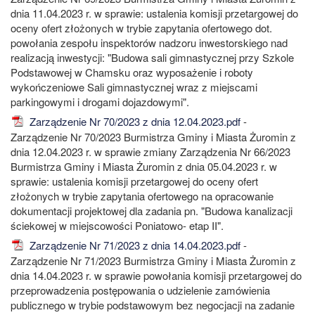
dnia 11.04.2023 r. w sprawie: ustalenia komisji przetargowej do
oceny ofert złożonych w trybie zapytania ofertowego dot.
powołania zespołu inspektorów nadzoru inwestorskiego nad
realizacją inwestycji: "Budowa sali gimnastycznej przy Szkole
Podstawowej w Chamsku oraz wyposażenie i roboty
wykończeniowe Sali gimnastycznej wraz z miejscami
parkingowymi i drogami dojazdowymi".
Zarządzenie Nr 70/2023 z dnia 12.04.2023.pdf
-
Zarządzenie Nr 70/2023 Burmistrza Gminy i Miasta Żuromin z
dnia 12.04.2023 r. w sprawie zmiany Zarządzenia Nr 66/2023
Burmistrza Gminy i Miasta Żuromin z dnia 05.04.2023 r. w
sprawie: ustalenia komisji przetargowej do oceny ofert
złożonych w trybie zapytania ofertowego na opracowanie
dokumentacji projektowej dla zadania pn. "Budowa kanalizacji
ściekowej w miejscowości Poniatowo- etap II".
Zarządzenie Nr 71/2023 z dnia 14.04.2023.pdf
-
Zarządzenie Nr 71/2023 Burmistrza Gminy i Miasta Żuromin z
dnia 14.04.2023 r. w sprawie powołania komisji przetargowej do
przeprowadzenia postępowania o udzielenie zamówienia
publicznego w trybie podstawowym bez negocjacji na zadanie