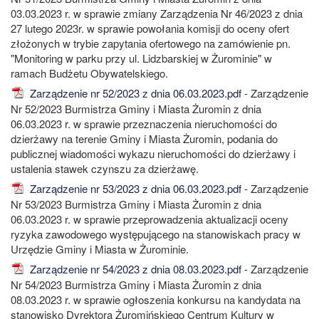
03.03.2023 r. w sprawie zmiany Zarządzenia Nr 46/2023 z dnia
27 lutego 2023r. w sprawie powołania komisji do oceny ofert
złożonych w trybie zapytania ofertowego na zamówienie pn.
"Monitoring w parku przy ul. Lidzbarskiej w Żurominie" w
ramach Budżetu Obywatelskiego.
Zarządzenie nr 52/2023 z dnia 06.03.2023.pdf
- Zarządzenie
Nr 52/2023 Burmistrza Gminy i Miasta Żuromin z dnia
06.03.2023 r. w sprawie przeznaczenia nieruchomości do
dzierżawy na terenie Gminy i Miasta Żuromin, podania do
publicznej wiadomości wykazu nieruchomości do dzierżawy i
ustalenia stawek czynszu za dzierżawę.
Zarządzenie nr 53/2023 z dnia 06.03.2023.pdf
- Zarządzenie
Nr 53/2023 Burmistrza Gminy i Miasta Żuromin z dnia
06.03.2023 r. w sprawie przeprowadzenia aktualizacji oceny
ryzyka zawodowego występującego na stanowiskach pracy w
Urzędzie Gminy i Miasta w Żurominie.
Zarządzenie nr 54/2023 z dnia 08.03.2023.pdf
- Zarządzenie
Nr 54/2023 Burmistrza Gminy i Miasta Żuromin z dnia
08.03.2023 r. w sprawie ogłoszenia konkursu na kandydata na
stanowisko Dyrektora Żuromińskiego Centrum Kultury w