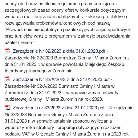
oceny ofert oraz ustalenia regulaminu pracy komisji oraz
szczegółowych zasad oceny ofert w konkursie dotyczącym
wsparcia realizacji zadań publicznych z zakresu profilaktyki i
rozwiązywania problemów alkoholowych pod nazwą
"Prowadzenie nieodpłatnych pozalekcyjnych zajęć sportowych
oraz turniejów wraz z programem w zakresie przeciwdziałania
uzależnieniom"
Zarządzenie Nr 32/2023 z dnia 31.01.2023.pdf
-
Zarządzenie Nr 32/2023 Burmistrza Gminy i Miasta Żuromin z
dnia 31.01.2023 r. w sprawie powołania Miejskiego Zespołu
Interdyscyplinarnego w Żurominie
Zarządzenie Nr 32/A/2023 z dnia 31.01.2023.pdf
-
Zarządzenie Nr 32/A/2023 Burmistrz Gminy i Miasta w
Żurominie z dnia 31.01.2023 r. w sprawie zmian uchwały
budżetowej Gminy i Miasta Żuromin na rok 2023.
Zarządzenie nr 33/2023 z dnia 31.01.2023.pdf
- Zarządzenie
Nr 33/2023 Burmistrza Gminy i Miasta Żuromin z dnia
31.01.2023 r. w sprawie ustalenia sposobu wyliczania
współczynnika struktury i proporcji dotyczących rozliczeń
podatku VAT w Urzędzie Gminy i Miasta Żuromin na 2023 rok