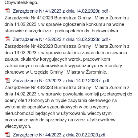
Obywatelskiego.
Zarządzenie Nr 41/2023 z dnia 14.02.2023r..pdf
-
Zarządzenie Nr 41/2023 Burmistrza Gminy i Miasta Żuromin z
dnia 14.02.2023 r. w sprawie ogłoszenia konkursu na wolne
stanowisko urzędnicze - podinspektora ds. budownictwa.
Zarządzenie Nr 42/2023 z dnia 13.02.2023r..pdf
-
Zarządzenie Nr 42/2023 Burmistrza Gminy i Miasta Żuromin z
dnia 13.02.2023 r. w sprawie ustalenia zasad dofinansowania
zakupu okularów korygujących wzrok, pracownikom
zatrudnionym na stanowiskach wyposażonych w monitory
ekranowe w Urzędzie Gminy i Miasta w Żurominie.
Zarządzenie Nr 43/2023 z dnia 14.02.2023 r..pdf
-
Zarządzenie Nr 43/2023 Burmistrza Gminy i Miasta Żuromin z
dnia 14.02.2023 r. w sprawie powołania komisji przetargowej do
oceny ofert złożonych w trybie zapytania ofertowego na
wykonanie operatów szacunkowych w celu wyceny
nieruchomości będących w użytkowaniu wieczystym
przeznaczonych do sprzedaży na rzecz użytkowników
wieczystych.
Zarządzenie Nr 44/2023 z dnia 20.02.2023.pdf
-