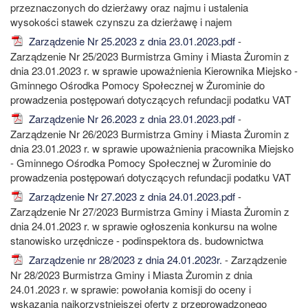
przeznaczonych do dzierżawy oraz najmu i ustalenia
wysokości stawek czynszu za dzierżawę i najem
Zarządzenie Nr 25.2023 z dnia 23.01.2023.pdf
-
Zarządzenie Nr 25/2023 Burmistrza Gminy i Miasta Żuromin z
dnia 23.01.2023 r. w sprawie upoważnienia Kierownika Miejsko -
Gminnego Ośrodka Pomocy Społecznej w Żurominie do
prowadzenia postępowań dotyczących refundacji podatku VAT
Zarządzenie Nr 26.2023 z dnia 23.01.2023.pdf
-
Zarządzenie Nr 26/2023 Burmistrza Gminy i Miasta Żuromin z
dnia 23.01.2023 r. w sprawie upoważnienia pracownika Miejsko
- Gminnego Ośrodka Pomocy Społecznej w Żurominie do
prowadzenia postępowań dotyczących refundacji podatku VAT
Zarządzenie Nr 27.2023 z dnia 24.01.2023.pdf
-
Zarządzenie Nr 27/2023 Burmistrza Gminy i Miasta Żuromin z
dnia 24.01.2023 r. w sprawie ogłoszenia konkursu na wolne
stanowisko urzędnicze - podinspektora ds. budownictwa
Zarządzenie nr 28/2023 z dnia 24.01.2023r.
- Zarządzenie
Nr 28/2023 Burmistrza Gminy i Miasta Żuromin z dnia
24.01.2023 r. w sprawie: powołania komisji do oceny i
wskazania najkorzystniejszej oferty z przeprowadzonego