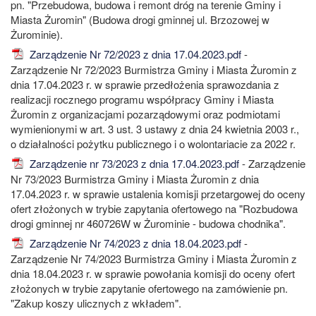
pn. "Przebudowa, budowa i remont dróg na terenie Gminy i
Miasta Żuromin" (Budowa drogi gminnej ul. Brzozowej w
Żurominie).
Zarządzenie Nr 72/2023 z dnia 17.04.2023.pdf
-
Zarządzenie Nr 72/2023 Burmistrza Gminy i Miasta Żuromin z
dnia 17.04.2023 r. w sprawie przedłożenia sprawozdania z
realizacji rocznego programu współpracy Gminy i Miasta
Żuromin z organizacjami pozarządowymi oraz podmiotami
wymienionymi w art. 3 ust. 3 ustawy z dnia 24 kwietnia 2003 r.,
o działalności pożytku publicznego i o wolontariacie za 2022 r.
Zarządzenie nr 73/2023 z dnia 17.04.2023.pdf
- Zarządzenie
Nr 73/2023 Burmistrza Gminy i Miasta Żuromin z dnia
17.04.2023 r. w sprawie ustalenia komisji przetargowej do oceny
ofert złożonych w trybie zapytania ofertowego na "Rozbudowa
drogi gminnej nr 460726W w Żurominie - budowa chodnika".
Zarządzenie Nr 74/2023 z dnia 18.04.2023.pdf
-
Zarządzenie Nr 74/2023 Burmistrza Gminy i Miasta Żuromin z
dnia 18.04.2023 r. w sprawie powołania komisji do oceny ofert
złożonych w trybie zapytanie ofertowego na zamówienie pn.
"Zakup koszy ulicznych z wkładem".