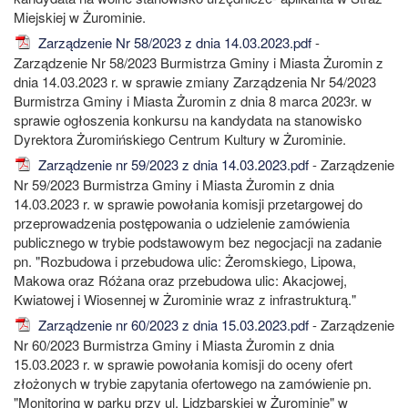
Miejskiej w Żurominie.
Zarządzenie Nr 58/2023 z dnia 14.03.2023.pdf
-
Zarządzenie Nr 58/2023 Burmistrza Gminy i Miasta Żuromin z
dnia 14.03.2023 r. w sprawie zmiany Zarządzenia Nr 54/2023
Burmistrza Gminy i Miasta Żuromin z dnia 8 marca 2023r. w
sprawie ogłoszenia konkursu na kandydata na stanowisko
Dyrektora Żuromińskiego Centrum Kultury w Żurominie.
Zarządzenie nr 59/2023 z dnia 14.03.2023.pdf
- Zarządzenie
Nr 59/2023 Burmistrza Gminy i Miasta Żuromin z dnia
14.03.2023 r. w sprawie powołania komisji przetargowej do
przeprowadzenia postępowania o udzielenie zamówienia
publicznego w trybie podstawowym bez negocjacji na zadanie
pn. "Rozbudowa i przebudowa ulic: Żeromskiego, Lipowa,
Makowa oraz Różana oraz przebudowa ulic: Akacjowej,
Kwiatowej i Wiosennej w Żurominie wraz z infrastrukturą."
Zarządzenie nr 60/2023 z dnia 15.03.2023.pdf
- Zarządzenie
Nr 60/2023 Burmistrza Gminy i Miasta Żuromin z dnia
15.03.2023 r. w sprawie powołania komisji do oceny ofert
złożonych w trybie zapytania ofertowego na zamówienie pn.
"Monitoring w parku przy ul. Lidzbarskiej w Żurominie" w