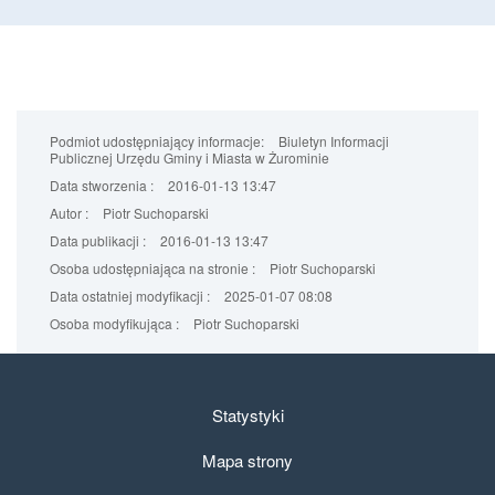
Podmiot udostępniający informacje:
Biuletyn Informacji
Publicznej Urzędu Gminy i Miasta w Żurominie
Data stworzenia :
2016-01-13 13:47
Autor :
Piotr Suchoparski
Data publikacji :
2016-01-13 13:47
Osoba udostępniająca na stronie :
Piotr Suchoparski
Data ostatniej modyfikacji :
2025-01-07 08:08
Osoba modyfikująca :
Piotr Suchoparski
Statystyki
Mapa strony