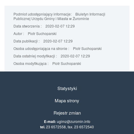
Podmiot udostępniający informacje:
Biuletyn Informacji
Publicznej Urzędu Gminy i Miasta w Żurominie
Data stworzenia :
2020-02-07 12:29
Autor :
Piotr Suchoparski
Data publikacji :
2020-02-07 12:29
Osoba udostępniająca na stronie :
Piotr Suchoparski
Data ostatniej modyfikacji :
2020-02-07 12:29
Osoba modyfikująca :
Piotr Suchoparski
Statystyki
Mapa strony
Rejestr zmian
E-mail:
ugimz@zuromin.info
tel.
23 6572558, fax. 23 6572540