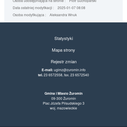
Osoba udostępniająca na stronie :
Piotr Suchoparski
Data ostatniej modyfikacji :
2025-01-07 08:08
Osoba modyfikująca :
Aleksandra Wnuk
Statystyki
Mapa strony
Rejestr zmian
E-mail:
ugimz@zuromin.info
tel.
23 6572558, fax. 23 6572540
Gmina i Miasto Żuromin
09-300 Żuromin
Plac Józefa Piłsudskiego 3
woj. mazowieckie