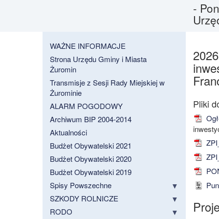
- Pon
Urzę
WAŻNE INFORMACJE
2026
Strona Urzędu Gminy i Miasta
inwe
Żuromin
Fran
Transmisje z Sesji Rady Miejskiej w
Żurominie
ALARM POGODOWY
Ogł
Archiwum BIP 2004-2014
inwesty
Aktualności
ZPI
Budżet Obywatelski 2021
ZPI_
Budżet Obywatelski 2020
PON
Budżet Obywatelski 2019
Spisy Powszechne
Punk
SZKODY ROLNICZE
Proj
RODO