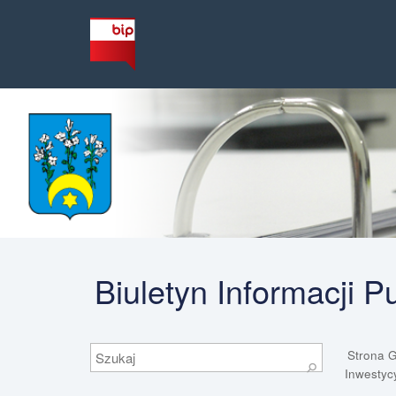
Biuletyn Informacji 
Szukaj
Strona 
⚲
Inwestyc