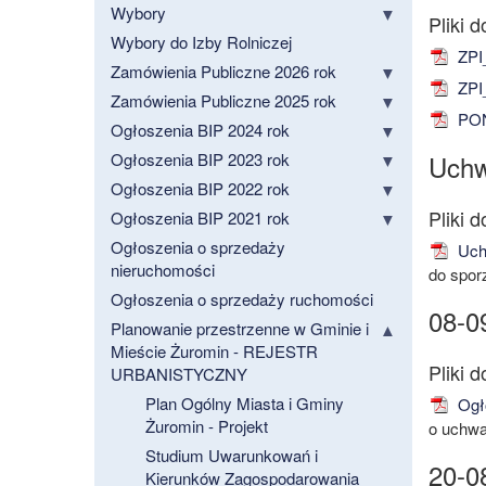
Wybory
Wybory do Izby Rolniczej
ZPI
Zamówienia Publiczne 2026 rok
ZPI_
Zamówienia Publiczne 2025 rok
PON
Ogłoszenia BIP 2024 rok
Ogłoszenia BIP 2023 rok
Uchw
Ogłoszenia BIP 2022 rok
Ogłoszenia BIP 2021 rok
Ogłoszenia o sprzedaży
Uch
nieruchomości
do spor
Ogłoszenia o sprzedaży ruchomości
08-0
Planowanie przestrzenne w Gminie i
Mieście Żuromin - REJESTR
URBANISTYCZNY
Plan Ogólny Miasta i Gminy
Ogł
Żuromin - Projekt
o uchwa
Studium Uwarunkowań i
20-0
Kierunków Zagospodarowania