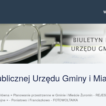
Publicznej Urzędu Gminy i Mi
»
Główna
Planowanie przestrzenne w Gminie i Mieście Żuromin - RE
»
yjne
- Poniatowo i Franciszkowo - FOTOWOLTAIKA