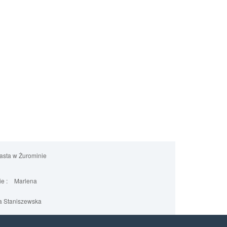
iasta w Żurominie
e :
Marlena
 Staniszewska