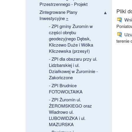
Przestrzennego - Projekt
Zintegrowane Plany
Inwestycyjne
»
Wni
- ZPI gminy Żuromin w
Poniato
części obrębu
Uzup
geodezyjnego Dębsk,
terenie
Kliczewo Duże i Wólka
Kliczewska (przesył)
- ZPI dla obszaru przy ul.
Lidzbarskiej i ul.
Działkowej w Żurominie -
Zakończone
- ZPI Brudnice
FOTOWOLTAIKA
- ZPI Żuromin ul.
ŻEROMSKIEGO oraz
Wiadrowo ul.
LUBOWIDZKA i ul.
MAZURSKA