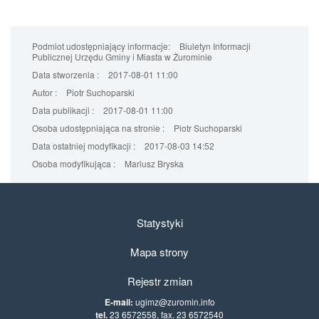
Podmiot udostępniający informacje:
Biuletyn Informacji
Publicznej Urzędu Gminy i Miasta w Żurominie
Data stworzenia :
2017-08-01 11:00
Autor :
Piotr Suchoparski
Data publikacji :
2017-08-01 11:00
Osoba udostępniająca na stronie :
Piotr Suchoparski
Data ostatniej modyfikacji :
2017-08-03 14:52
Osoba modyfikująca :
Mariusz Bryska
Statystyki
Mapa strony
Rejestr zmian
E-mail:
ugimz@zuromin.info
tel.
23 6572558, fax. 23 6572540