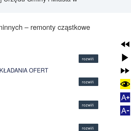
gminnych – remonty cząstkowe
rozwiń
SKŁADANIA OFERT
rozwiń
rozwiń
rozwiń