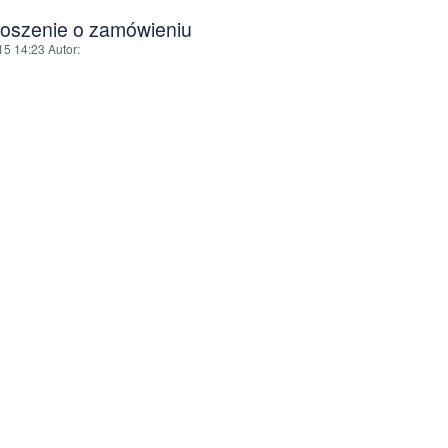
łoszenie o zamówieniu
15 14:23
Autor
: