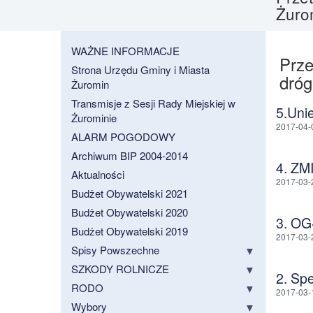
Żuro
WAŻNE INFORMACJE
Prze
Strona Urzędu Gminy i Miasta
dróg
Żuromin
Transmisje z Sesji Rady Miejskiej w
5.Uni
Żurominie
2017-04-
ALARM POGODOWY
Archiwum BIP 2004-2014
4. Z
Aktualności
2017-03-
Budżet Obywatelski 2021
Budżet Obywatelski 2020
3. O
Budżet Obywatelski 2019
2017-03-
Spisy Powszechne
SZKODY ROLNICZE
2. Sp
RODO
2017-03-
Wybory