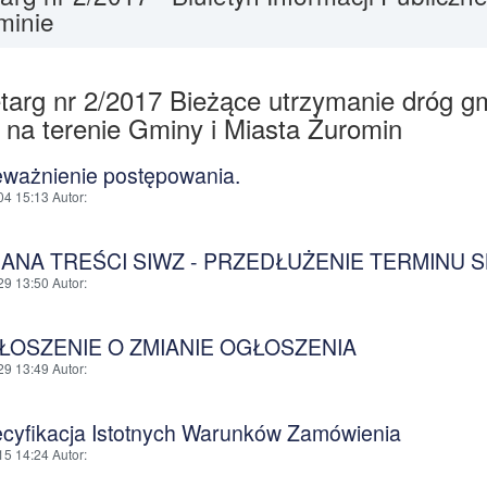
minie
targ nr 2/2017 Bieżące utrzymanie dróg 
 na terenie Gminy i Miasta Żuromin
eważnienie postępowania.
04 15:13
Autor
:
MIANA TREŚCI SIWZ - PRZEDŁUŻENIE TERMINU 
29 13:50
Autor
:
GŁOSZENIE O ZMIANIE OGŁOSZENIA
29 13:49
Autor
:
ecyfikacja Istotnych Warunków Zamówienia
15 14:24
Autor
: