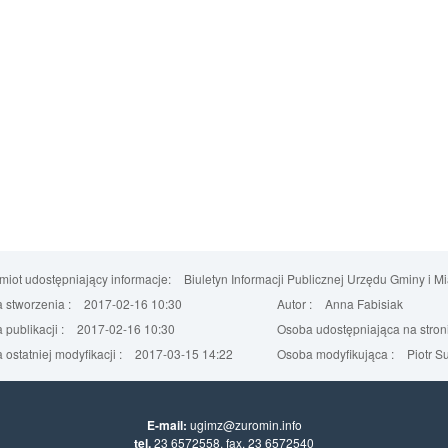
iot udostępniający informacje:
Biuletyn Informacji Publicznej Urzędu Gminy i M
 stworzenia :
2017-02-16 10:30
Autor :
Anna Fabisiak
 publikacji :
2017-02-16 10:30
Osoba udostępniająca na stroni
 ostatniej modyfikacji :
2017-03-15 14:22
Osoba modyfikująca :
Piotr S
E-mail:
ugimz@zuromin.info
tel.
23 6572558, fax. 23 6572540