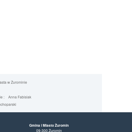
iasta w Żurominie
e :
Anna Fabisiak
uchoparski
Gmina i Miasto Żuromin
09-300 Żuromin