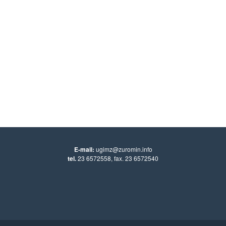
E-mail:
ugimz@zuromin.info
tel.
23 6572558, fax. 23 6572540