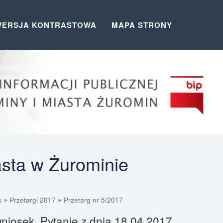
WERSJA KONTRASTOWA
MAPA STRONY
asta w Żurominie
»
»
k
Przetargi 2017
Przetarg nr 5/2017
niosek, Pytanie z dnia 18.04.2017