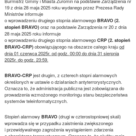
Burmistrz Gminy i Miasta Żuromin na podstawie Zarządzenia nr
19 z dnia 28 maja 2025 roku wydanego przez Prezesa Rady
Ministrów informuje
o wprowadzeniu drugiego stopnia alarmowego
BRAVO (2.
stopień BRAVO)
oraz na podstawie Zarządzenia nr 20 z dnia
28 maja 2025 roku informuje
o wprowadzeniu drugiego stopnia alarmowego
CRP (2. stopień
BRAVO-CRP)
obowiązującego na obszarze całego kraju
od
dnia 01 czerwca 2025r. od godz. 00:00 do dnia 31 sierpnia
2025r. do godz. 23:59.
BRAVO-CRP
jest drugim, z czterech stopni alarmowych
określonych w ustawie o działaniach antyterrorystycznych.
Oznacza to, że administracja publiczna jest zobowiązana do
prowadzenia wzmożonego monitoringu stanu bezpieczeństwa
systemów teleinformatycznych.
Stopień alarmowy
BRAVO
(drugi w czterostopniowej skali)
wprowadza się w przypadku zaistnienia zwiększonego
i przewidywalnego zagrożenia wystąpieniem zdarzenia
o charakterze terrorystycznym. Oznacza to, że służby mają