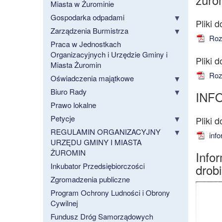
Miasta w Żurominie
Gospodarka odpadami
Zarządzenia Burmistrza
Rozp
Praca w Jednostkach
Organizacyjnych i Urzędzie Gminy i
Miasta Żuromin
Rozp
Oświadczenia majątkowe
Biuro Rady
INF
Prawo lokalne
Petycje
REGULAMIN ORGANIZACYJNY
info
URZĘDU GMINY I MIASTA
ŻUROMIN
Info
Inkubator Przedsiębiorczości
drob
Zgromadzenia publiczne
Program Ochrony Ludności i Obrony
Cywilnej
Fundusz Dróg Samorządowych