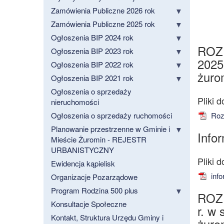
Zamówienia Publiczne 2026 rok
Zamówienia Publiczne 2025 rok
Ogłoszenia BIP 2024 rok
ROZ
Ogłoszenia BIP 2023 rok
2025
Ogłoszenia BIP 2022 rok
żuro
Ogłoszenia BIP 2021 rok
Ogłoszenia o sprzedaży
nieruchomości
Ogłoszenia o sprzedaży ruchomości
Rozp
Planowanie przestrzenne w Gminie i
Info
Mieście Żuromin - REJESTR
URBANISTYCZNY
Ewidencja kąpielisk
info
Organizacje Pozarządowe
Program Rodzina 500 plus
ROZ
Konsultacje Społeczne
r. w
Kontakt, Struktura Urzędu Gminy i
żuro