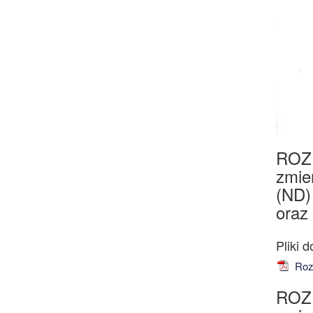
ROZ
zmie
(ND)
oraz
Rozp
ROZ