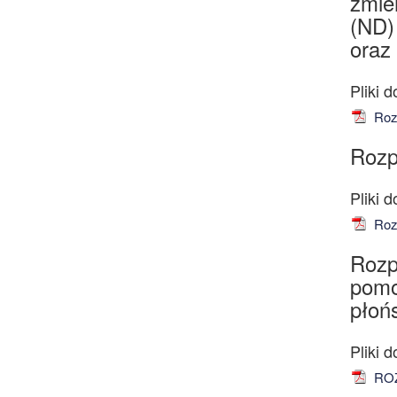
zmie
(ND)
oraz
Rozp
Rozp
Rozp
Rozp
pomo
płoń
ROZ