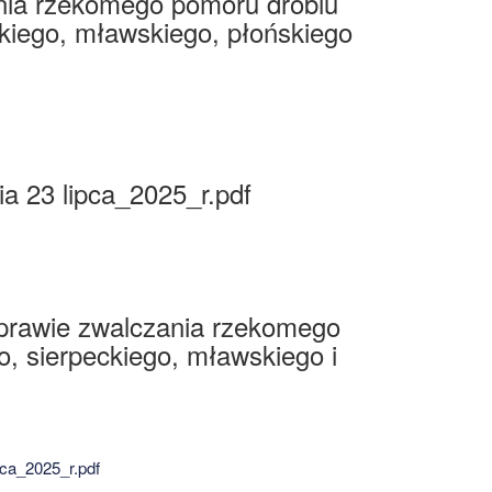
nia rzekomego pomoru drobiu
ckiego, mławskiego, płońskiego
a 23 lipca_2025_r.pdf
rawie zwalczania rzekomego
o, sierpeckiego, mławskiego i
_2025_r.pdf