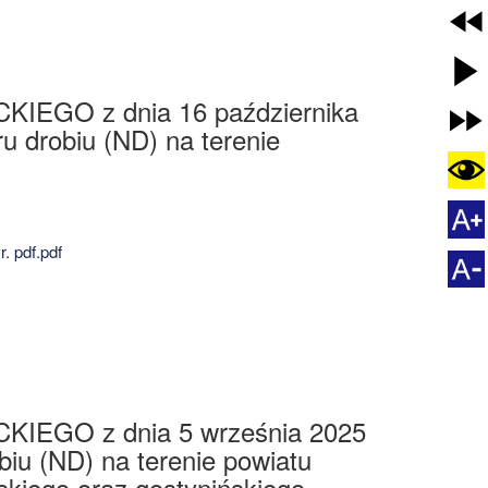
O z dnia 16 października
u drobiu (ND) na terenie
. pdf.pdf
GO z dnia 5 września 2025
iu (ND) na terenie powiatu
skiego oraz gostynińskiego