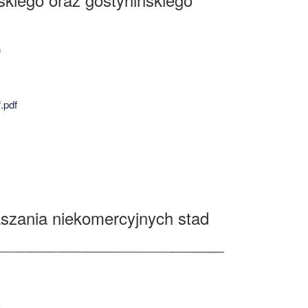
f
.pdf
aszania niekomercyjnych stad