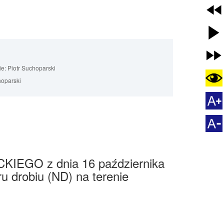
ie:
Piotr Suchoparski
hoparski
O z dnia 16 października
u drobiu (ND) na terenie