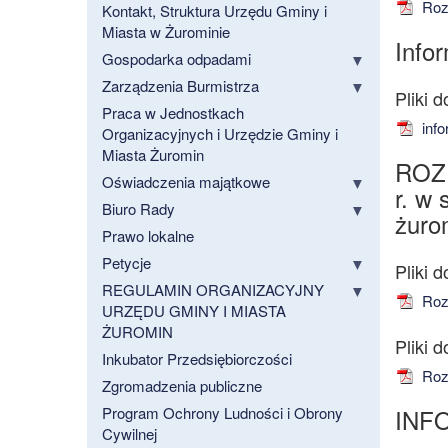
Rozp
Kontakt, Struktura Urzędu Gminy i
Miasta w Żurominie
Info
Gospodarka odpadami
Zarządzenia Burmistrza
Praca w Jednostkach
info
Organizacyjnych i Urzędzie Gminy i
Miasta Żuromin
ROZ
Oświadczenia majątkowe
r. w
Biuro Rady
żuro
Prawo lokalne
Petycje
REGULAMIN ORGANIZACYJNY
Rozp
URZĘDU GMINY I MIASTA
ŻUROMIN
Inkubator Przedsiębiorczości
Rozp
Zgromadzenia publiczne
Program Ochrony Ludności i Obrony
INF
Cywilnej