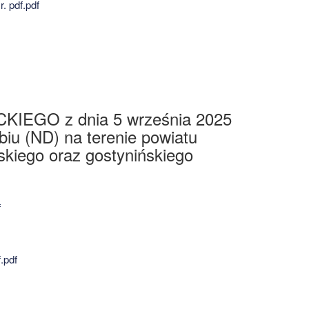
. pdf.pdf
GO z dnia 5 września 2025
iu (ND) na terenie powiatu
skiego oraz gostynińskiego
f
.pdf