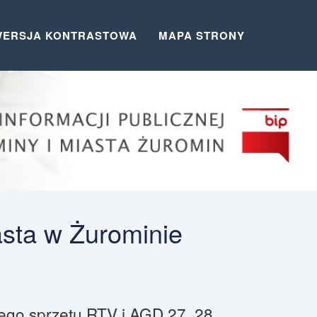
WERSJA KONTRASTOWA
MAPA STRONY
asta w Żurominie
ego sprzętu RTV i AGD 27, 28,