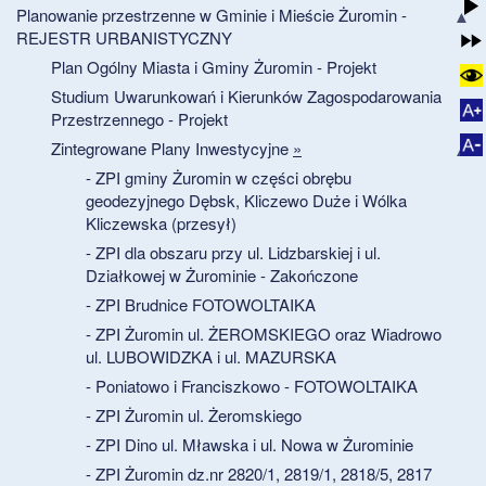
Planowanie przestrzenne w Gminie i Mieście Żuromin -
REJESTR URBANISTYCZNY
Plan Ogólny Miasta i Gminy Żuromin - Projekt
Studium Uwarunkowań i Kierunków Zagospodarowania
Przestrzennego - Projekt
Zintegrowane Plany Inwestycyjne
»
- ZPI gminy Żuromin w części obrębu
geodezyjnego Dębsk, Kliczewo Duże i Wólka
Kliczewska (przesył)
- ZPI dla obszaru przy ul. Lidzbarskiej i ul.
Działkowej w Żurominie - Zakończone
- ZPI Brudnice FOTOWOLTAIKA
- ZPI Żuromin ul. ŻEROMSKIEGO oraz Wiadrowo
ul. LUBOWIDZKA i ul. MAZURSKA
- Poniatowo i Franciszkowo - FOTOWOLTAIKA
- ZPI Żuromin ul. Żeromskiego
- ZPI Dino ul. Mławska i ul. Nowa w Żurominie
- ZPI Żuromin dz.nr 2820/1, 2819/1, 2818/5, 2817