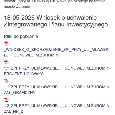
obszaru przy ul. Mławskiej i ul. Nowej położonego na terenie
miasta Żuromin
18-05-2026 Wniosek o uchwalenie
Zintegrowanego Planu Inwestycyjnego
_WNIOSEK_O_SPORZĄDZENIE_ZPI_PRZY_UL._MŁAWSKI
EJ_I_UL.NOWEJ_M.ŻUROMIN
1.1_ZPI_PRZY_UL.MŁAWSKIEJ_I_UL.NOWEJ_M.ŻUROMIN-
PROJEKT_UCHWAŁY
1.1_ZPI_PRZY_UL.MŁAWSKIEJ_I_UL.NOWEJ_M.ŻUROMIN-
ZAŁ_GRAFICZNY
1.2_ZPI_PRZY_UL.MŁAWSKIEJ_I_UL.NOWEJ_M.ŻUROMIN-
ZAŁ_NR_2