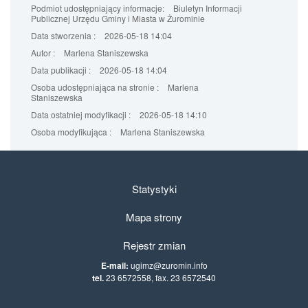
Podmiot udostępniający informacje:
Biuletyn Informacji
Publicznej Urzędu Gminy i Miasta w Żurominie
Data stworzenia :
2026-05-18 14:04
Autor :
Marlena Staniszewska
Data publikacji :
2026-05-18 14:04
Osoba udostępniająca na stronie :
Marlena
Staniszewska
Data ostatniej modyfikacji :
2026-05-18 14:10
Osoba modyfikująca :
Marlena Staniszewska
Statystyki
Mapa strony
Rejestr zmian
E-mail:
ugimz@zuromin.info
tel.
23 6572558, fax. 23 6572540