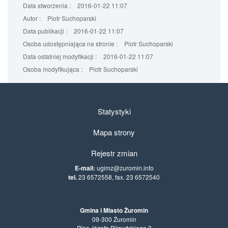
Data stworzenia :
2016-01-22 11:07
Autor :
Piotr Suchoparski
Data publikacji :
2016-01-22 11:07
Osoba udostępniająca na stronie :
Piotr Suchoparski
Data ostatniej modyfikacji :
2016-01-22 11:07
Osoba modyfikująca :
Piotr Suchoparski
Statystyki
Mapa strony
Rejestr zmian
E-mail:
ugimz@zuromin.info
tel.
23 6572558, fax. 23 6572540
Gmina i Miasto Żuromin
09-300 Żuromin
Plac Józefa Piłsudskiego 3