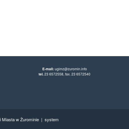
E-mail:
ugimz@zuromin.info
tel.
23 6572558, fax. 23 6572540
 i Miasta w Żurominie
|
system