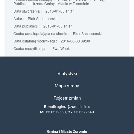
Publicznej Urzędu Gminy i Miasta w Żurominie
Data stworzenia :
2016-01-05 14:14
Autor :
Piotr Suchoparski
Data publikacji :
2016-01-05 14:14
Osoba udostępniająca na stronie :
Piotr Suchoparski
Data ostatniej modyfikacji :
2016-06-03 09:00
Osoba modyfikująca :
Ewa Wnuk
Statystyki
Mapa strony
Rejestr zmian
E-mail:
ugimz@zuromin.info
tel.
23 6572558, fax. 23 6572540
Gmina i Miasto Żuromin