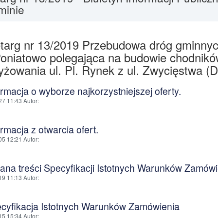
minie
targ nr 13/2019 Przebudowa dróg gminnych
oniatowo polegająca na budowie chodnik
yżowania ul. Pl. Rynek z ul. Zwycięstwa 
ormacja o wyborze najkorzystniejszej oferty.
27 11:43
Autor
:
ormacja z otwarcia ofert.
05 12:21
Autor
:
iana treści Specyfikacji Istotnych Warunków Zamówi
19 11:13
Autor
:
ecyfikacja Istotnych Warunków Zamówienia
15 15:34
Autor
: