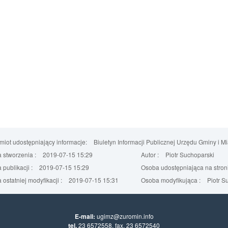
iot udostępniający informacje:
Biuletyn Informacji Publicznej Urzędu Gminy i M
 stworzenia :
2019-07-15 15:29
Autor :
Piotr Suchoparski
 publikacji :
2019-07-15 15:29
Osoba udostępniająca na stroni
 ostatniej modyfikacji :
2019-07-15 15:31
Osoba modyfikująca :
Piotr S
E-mail:
ugimz@zuromin.info
tel.
23 6572558, fax. 23 6572540