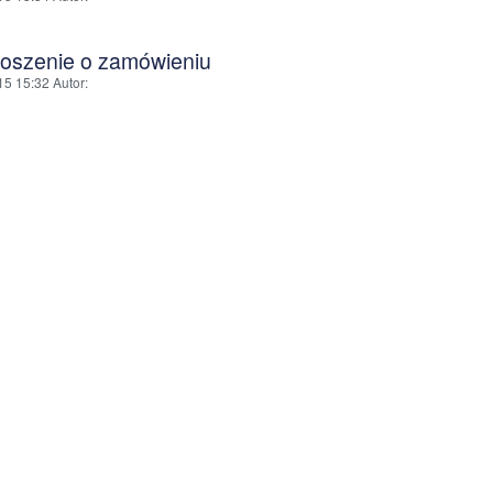
łoszenie o zamówieniu
15 15:32
Autor
: