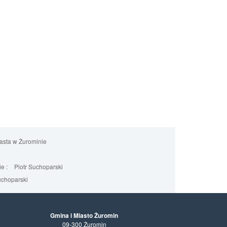
iasta w Żurominie
e :
Piotr Suchoparski
uchoparski
Gmina i Miasto Żuromin
09-300 Żuromin