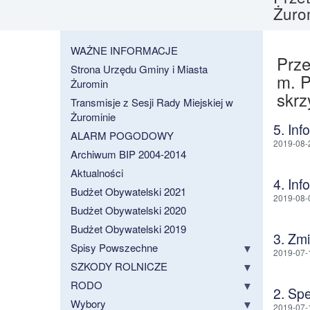
Żuro
WAŻNE INFORMACJE
Prze
Strona Urzędu Gminy i Miasta
m. P
Żuromin
skrz
Transmisje z Sesji Rady Miejskiej w
Żurominie
5. Inf
ALARM POGODOWY
2019-08-
Archiwum BIP 2004-2014
Aktualności
4. Inf
Budżet Obywatelski 2021
2019-08-
Budżet Obywatelski 2020
Budżet Obywatelski 2019
3. Zm
Spisy Powszechne
2019-07-
SZKODY ROLNICZE
RODO
2. Sp
Wybory
2019-07-