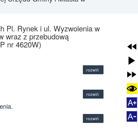
 Pl. Rynek i ul. Wyzwolenia w
ów wraz z przebudową
(DP nr 4620W)
rozwiń
rozwiń
enia.
rozwiń