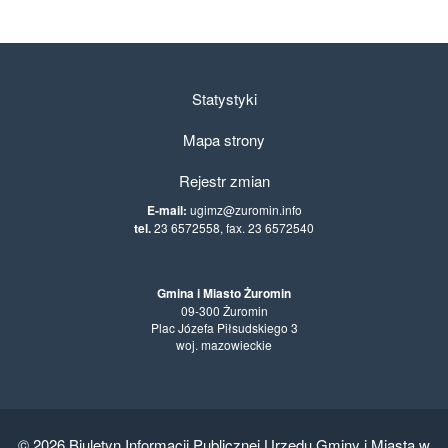
Statystyki
Mapa strony
Rejestr zmian
E-mail:
ugimz@zuromin.info
tel.
23 6572558, fax. 23 6572540
Gmina i Miasto Żuromin
09-300 Żuromin
Plac Józefa Piłsudskiego 3
woj. mazowieckie
© 2026
Biuletyn Informacji Publicznej Urzędu Gminy i Miasta w