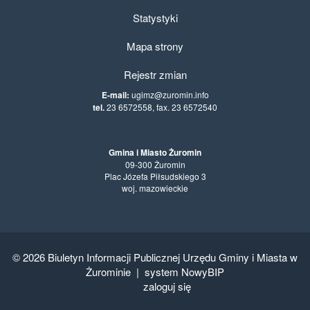
Statystyki
Mapa strony
Rejestr zmian
E-mail:
ugimz@zuromin.info
tel.
23 6572558, fax. 23 6572540
Gmina i Miasto Żuromin
09-300 Żuromin
Plac Józefa Piłsudskiego 3
woj. mazowieckie
© 2026
Biuletyn Informacji Publicznej Urzędu Gminy i Miasta w
Żurominie
|
system NowyBIP
zaloguj się