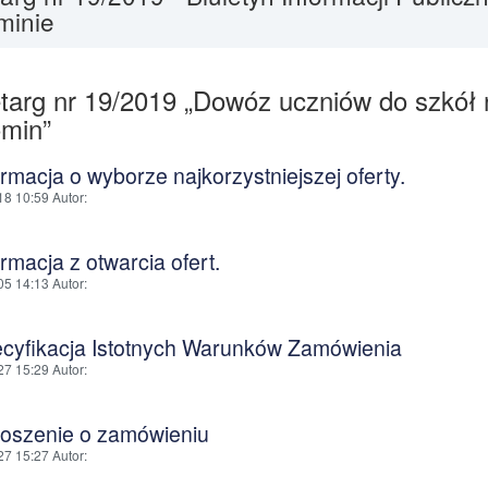
minie
targ nr 19/2019 „Dowóz uczniów do szkół 
min”
ormacja o wyborze najkorzystniejszej oferty.
18 10:59
Autor
:
ormacja z otwarcia ofert.
05 14:13
Autor
:
ecyfikacja Istotnych Warunków Zamówienia
27 15:29
Autor
:
łoszenie o zamówieniu
27 15:27
Autor
: