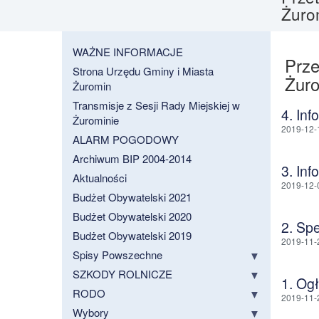
Żuro
WAŻNE INFORMACJE
Prze
Strona Urzędu Gminy i Miasta
Żuro
Żuromin
Transmisje z Sesji Rady Miejskiej w
4. Inf
Żurominie
2019-12-
ALARM POGODOWY
Archiwum BIP 2004-2014
3. Inf
Aktualności
2019-12-
Budżet Obywatelski 2021
Budżet Obywatelski 2020
2. Sp
Budżet Obywatelski 2019
2019-11-
Spisy Powszechne
SZKODY ROLNICZE
1. Og
RODO
2019-11-
Wybory