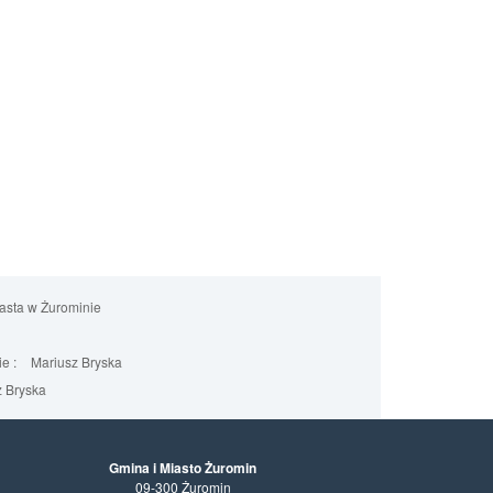
iasta w Żurominie
e :
Mariusz Bryska
 Bryska
Gmina i Miasto Żuromin
09-300 Żuromin