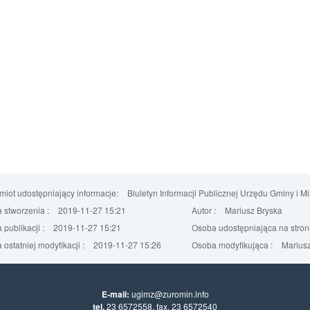
iot udostępniający informacje:
Biuletyn Informacji Publicznej Urzędu Gminy i M
 stworzenia :
2019-11-27 15:21
Autor :
Mariusz Bryska
 publikacji :
2019-11-27 15:21
Osoba udostępniająca na stroni
 ostatniej modyfikacji :
2019-11-27 15:26
Osoba modyfikująca :
Mariusz
E-mail:
ugimz@zuromin.info
tel.
23 6572558, fax. 23 6572540