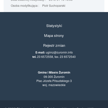
Osoba modyfikująca :
Piotr Suchoparski
Statystyki
Mapa strony
Rejestr zmian
E-mail:
ugimz@zuromin.info
tel.
23 6572558, fax. 23 6572540
Gmina i Miasto Żuromin
09-300 Żuromin
Plac Józefa Piłsudskiego 3
woj. mazowieckie